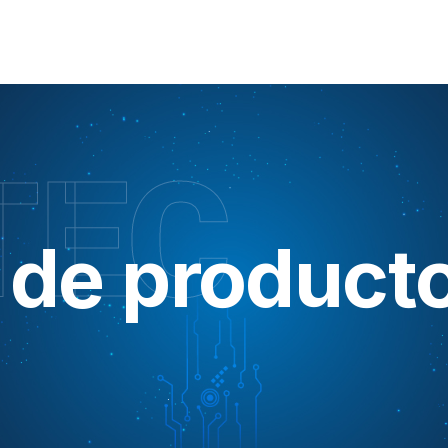
TEC
 de product