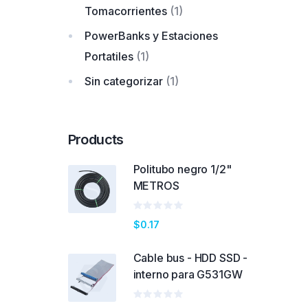
Tomacorrientes
(1)
PowerBanks y Estaciones
Portatiles
(1)
Sin categorizar
(1)
Products
Politubo negro 1/2"
METROS
Valorado
$
0.17
en
0
de
Cable bus - HDD SSD -
5
interno para G531GW