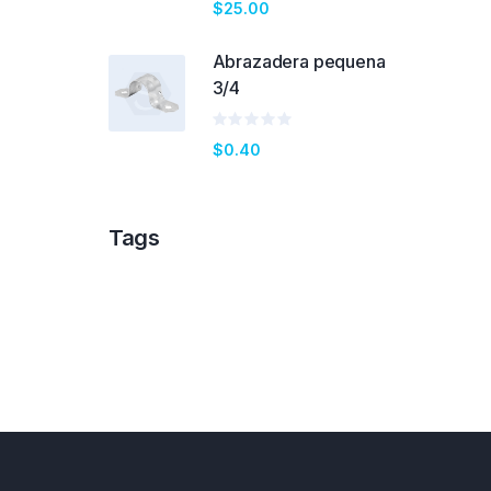
Valorado
$
25.00
en
0
de
Abrazadera pequena
5
3/4
Valorado
$
0.40
en
0
de
5
Tags