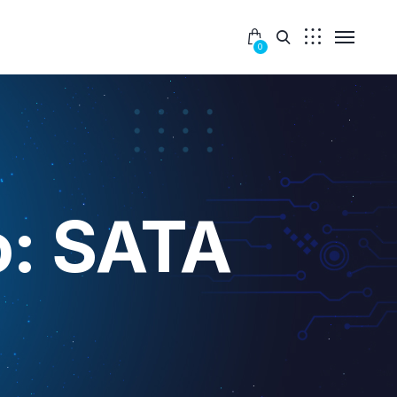
0
o: SATA